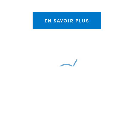
EN SAVOIR PLUS
Admissibilité
Nos services sont offerts à toute personne ayant
un projet d’entreprise en Estrie. L’organisation est
fière de pouvoir appuyer entre autre les